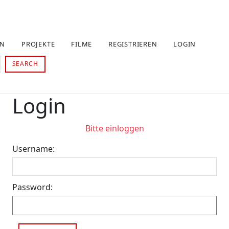
EN
PROJEKTE
FILME
REGISTRIEREN
LOGIN
SEARCH
Login
Bitte einloggen
Username:
Password: