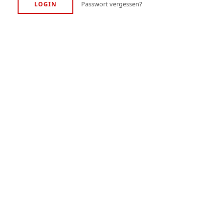
Passwort vergessen?
LOGIN