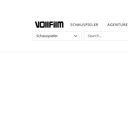
SCHAUSPIELER
AGENTUR