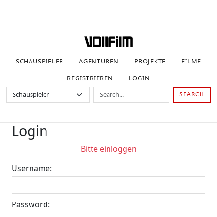
SCHAUSPIELER
AGENTUREN
PROJEKTE
FILME
REGISTRIEREN
LOGIN
SEARCH
Login
Bitte einloggen
Username:
Password: